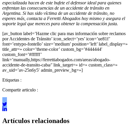
especializada hacen de este bufete el defensor ideal para quienes
enfrentan las consecuencias de un accidente de tránsito en
Argentina. Si has sido víctima de un accidente de tránsito, no
esperes más, contacta a Ferretti Abogados hoy mismo y asegura el
soporte legal que mereces para obtener la compensación justa.
[av_button label=’Hazme clic para mas información sobre reclamos
por Accidentes de Tránsito’ icon_select=’yes’ icon=’ue81f’
font=’entypo-fontello’ size=’medium’ position=’left’ label_display=»
title_attr=» color=’theme-color’ custom_bg=’#444444′
custom_font=’#ffffff’
link=’manually,https://ferrettiabogados.com/areas/abogado-
accidente-de-transito-caba/’ link_target=» id=» custom_class=»
av_uid=’av-25n6y5′ admin_preview_bg=»]
Etiquetas :
Compartir articulo :
Artículos relacionados
Áreas de práctica