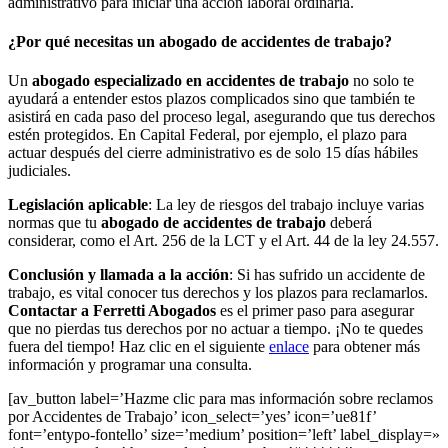
administrativo para iniciar una acción laboral ordinaria.
¿Por qué necesitas un abogado de accidentes de trabajo?
Un
abogado especializado en accidentes de trabajo
no solo te
ayudará a entender estos plazos complicados sino que también te
asistirá en cada paso del proceso legal, asegurando que tus derechos
estén protegidos. En Capital Federal, por ejemplo, el plazo para
actuar después del cierre administrativo es de solo 15 días hábiles
judiciales.
Legislación aplicable
: La ley de riesgos del trabajo incluye varias
normas que tu
abogado de accidentes de trabajo
deberá
considerar, como el Art. 256 de la LCT y el Art. 44 de la ley 24.557.
Conclusión y llamada a la acción
: Si has sufrido un accidente de
trabajo, es vital conocer tus derechos y los plazos para reclamarlos.
Contactar a Ferretti Abogados
es el primer paso para asegurar
que no pierdas tus derechos por no actuar a tiempo. ¡No te quedes
fuera del tiempo! Haz clic en el siguiente
enlace
para obtener más
información y programar una consulta.
[av_button label=’Hazme clic para mas información sobre reclamos
por Accidentes de Trabajo’ icon_select=’yes’ icon=’ue81f’
font=’entypo-fontello’ size=’medium’ position=’left’ label_display=»