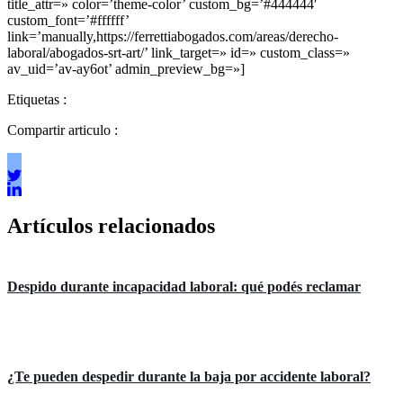
title_attr=» color=’theme-color’ custom_bg=’#444444′
custom_font=’#ffffff’
link=’manually,https://ferrettiabogados.com/areas/derecho-
laboral/abogados-srt-art/’ link_target=» id=» custom_class=»
av_uid=’av-ay6ot’ admin_preview_bg=»]
Etiquetas :
Compartir articulo :
Artículos relacionados
Áreas de práctica
Despido durante incapacidad laboral: qué podés reclamar
Áreas de práctica
¿Te pueden despedir durante la baja por accidente laboral?