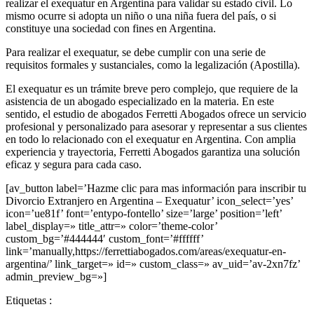
realizar el exequatur en Argentina para validar su estado civil. Lo
mismo ocurre si adopta un niño o una niña fuera del país, o si
constituye una sociedad con fines en Argentina.
Para realizar el exequatur, se debe cumplir con una serie de
requisitos formales y sustanciales, como la legalización (Apostilla).
El exequatur es un trámite breve pero complejo, que requiere de la
asistencia de un abogado especializado en la materia. En este
sentido, el estudio de abogados Ferretti Abogados ofrece un servicio
profesional y personalizado para asesorar y representar a sus clientes
en todo lo relacionado con el exequatur en Argentina. Con amplia
experiencia y trayectoria, Ferretti Abogados garantiza una solución
eficaz y segura para cada caso.
[av_button label=’Hazme clic para mas información para inscribir tu
Divorcio Extranjero en Argentina – Exequatur’ icon_select=’yes’
icon=’ue81f’ font=’entypo-fontello’ size=’large’ position=’left’
label_display=» title_attr=» color=’theme-color’
custom_bg=’#444444′ custom_font=’#ffffff’
link=’manually,https://ferrettiabogados.com/areas/exequatur-en-
argentina/’ link_target=» id=» custom_class=» av_uid=’av-2xn7fz’
admin_preview_bg=»]
Etiquetas :