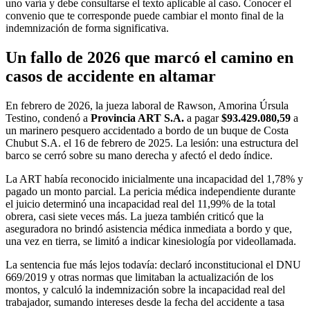
uno varía y debe consultarse el texto aplicable al caso. Conocer el
convenio que te corresponde puede cambiar el monto final de la
indemnización de forma significativa.
Un fallo de 2026 que marcó el camino en
casos de accidente en altamar
En febrero de 2026, la jueza laboral de Rawson, Amorina Úrsula
Testino, condenó a
Provincia ART S.A.
a pagar
$93.429.080,59
a
un marinero pesquero accidentado a bordo de un buque de Costa
Chubut S.A. el 16 de febrero de 2025. La lesión: una estructura del
barco se cerró sobre su mano derecha y afectó el dedo índice.
La ART había reconocido inicialmente una incapacidad del 1,78% y
pagado un monto parcial. La pericia médica independiente durante
el juicio determinó una incapacidad real del 11,99% de la total
obrera, casi siete veces más. La jueza también criticó que la
aseguradora no brindó asistencia médica inmediata a bordo y que,
una vez en tierra, se limitó a indicar kinesiología por videollamada.
La sentencia fue más lejos todavía: declaró inconstitucional el DNU
669/2019 y otras normas que limitaban la actualización de los
montos, y calculó la indemnización sobre la incapacidad real del
trabajador, sumando intereses desde la fecha del accidente a tasa